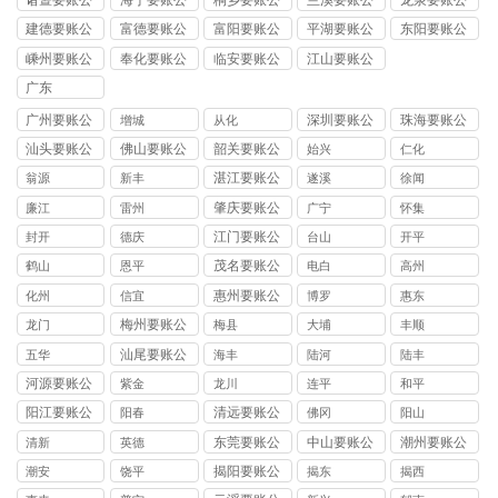
诸暨要账公
海宁要账公
桐乡要账公
兰溪要账公
龙泉要账公
司
司
司
司
司
建德要账公
富德要账公
富阳要账公
平湖要账公
东阳要账公
司
司
司
司
司
嵊州要账公
奉化要账公
临安要账公
江山要账公
司
司
司
司
广东
广州要账公
深圳要账公
珠海要账公
增城
从化
司
司
司
汕头要账公
佛山要账公
韶关要账公
始兴
仁化
司
司
司
湛江要账公
翁源
新丰
遂溪
徐闻
司
肇庆要账公
廉江
雷州
广宁
怀集
司
江门要账公
封开
德庆
台山
开平
司
茂名要账公
鹤山
恩平
电白
高州
司
惠州要账公
化州
信宜
博罗
惠东
司
梅州要账公
龙门
梅县
大埔
丰顺
司
汕尾要账公
五华
海丰
陆河
陆丰
司
河源要账公
紫金
龙川
连平
和平
司
阳江要账公
清远要账公
阳春
佛冈
阳山
司
司
东莞要账公
中山要账公
潮州要账公
清新
英德
司
司
司
揭阳要账公
潮安
饶平
揭东
揭西
司