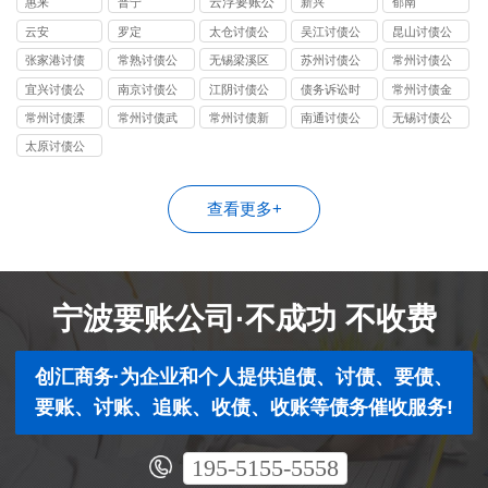
云浮要账公
惠来
普宁
新兴
郁南
司
云安
罗定
太仓讨债公
吴江讨债公
昆山讨债公
司
司
司
张家港讨债
常熟讨债公
无锡梁溪区
苏州讨债公
常州讨债公
公司
司
讨债公司
司
司
宜兴讨债公
南京讨债公
江阴讨债公
债务诉讼时
常州讨债金
司
司
司
效
坛公司
常州讨债溧
常州讨债武
常州讨债新
南通讨债公
无锡讨债公
阳公司
进公司
北公司
司
司
太原讨债公
司
查看更多+
宁波要账公司·不成功 不收费
创汇商务·为企业和个人提供追债、讨债、要债、
要账、讨账、追账、收债、收账等债务催收服务!
195-5155-5558