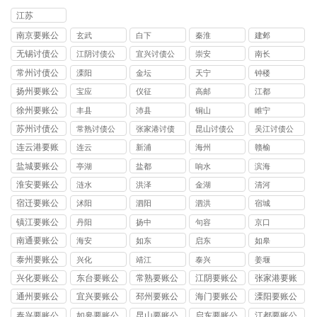
江苏
南京要账公
玄武
白下
秦淮
建邺
司
无锡讨债公
江阴讨债公
宜兴讨债公
崇安
南长
司
司
司
常州讨债公
溧阳
金坛
天宁
钟楼
司
扬州要账公
宝应
仪征
高邮
江都
司
徐州要账公
丰县
沛县
铜山
睢宁
司
苏州讨债公
常熟讨债公
张家港讨债
昆山讨债公
吴江讨债公
司
司
公司
司
司
连云港要账
连云
新浦
海州
赣榆
公司
盐城要账公
亭湖
盐都
响水
滨海
司
淮安要账公
涟水
洪泽
金湖
清河
司
宿迁要账公
沭阳
泗阳
泗洪
宿城
司
镇江要账公
丹阳
扬中
句容
京口
司
南通要账公
海安
如东
启东
如皋
司
泰州要账公
兴化
靖江
泰兴
姜堰
司
兴化要账公
东台要账公
常熟要账公
江阴要账公
张家港要账
司
司
司
司
公司
通州要账公
宜兴要账公
邳州要账公
海门要账公
溧阳要账公
司
司
司
司
司
泰兴要账公
如皋要账公
昆山要账公
启东要账公
江都要账公