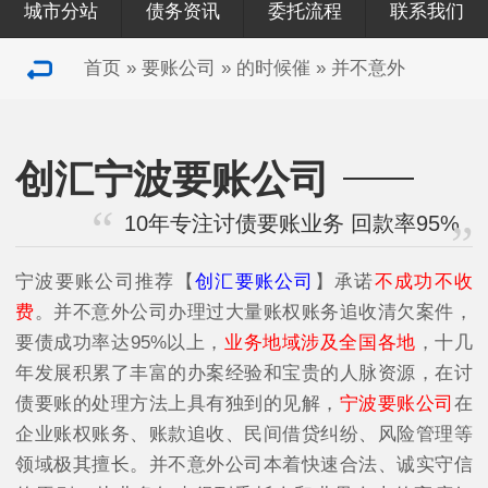
城市分站
债务资讯
委托流程
联系我们
首页
»
要账公司
»
的时候催
»
并不意外
创汇宁波要账公司
10年专注讨债要账业务 回款率95%
宁波要账公司
推荐【
创汇要账公司
】承诺
不成功不收
费
。并不意外公司办理过大量账权账务追收清欠案件，
要债成功率达95%以上，
业务地域涉及全国各地
，十几
年发展积累了丰富的办案经验和宝贵的人脉资源，在讨
债要账的处理方法上具有独到的见解，
宁波要账公司
在
企业账权账务、账款追收、民间借贷纠纷、风险管理等
领域极其擅长。并不意外公司本着快速合法、诚实守信