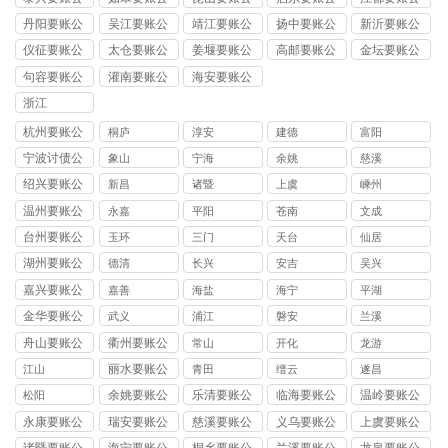
司
司
司
司
司
丹阳要账公
吴江要账公
靖江要账公
扬中要账公
新沂要账公
司
司
司
司
司
仪征要账公
太仓要账公
姜堰要账公
高邮要账公
金坛要账公
司
司
司
司
司
句容要账公
灌南要账公
海安要账公
司
司
司
浙江
杭州要账公
桐庐
淳安
建德
富阳
司
宁波讨债公
象山
宁海
余姚
慈溪
司
绍兴要账公
新昌
诸暨
上虞
嵊州
司
温州要账公
永嘉
平阳
苍南
文成
司
台州要账公
玉环
三门
天台
仙居
司
湖州要账公
德清
长兴
安吉
吴兴
司
嘉兴要账公
嘉善
海盐
海宁
平湖
司
金华要账公
武义
浦江
磐安
兰溪
司
舟山要账公
衢州要账公
常山
开化
龙游
司
司
丽水要账公
江山
青田
缙云
遂昌
司
余姚要账公
乐清要账公
临海要账公
温岭要账公
松阳
司
司
司
司
永康要账公
瑞安要账公
慈溪要账公
义乌要账公
上虞要账公
司
司
司
司
司