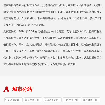
信泰富特钢等众多行业龙头企业，其特钢产品广泛应用于航空航天等高端领域；远景能
源等企业在风电装备制造等方面处于行业前列。此外，江阴还拥有 50 余家上市公司，
覆盖高端纺织、金属新材料、集成电路等领域，如海澜之家、阳光集团等，形成了 “千
亿级产业 + 百亿级企业” 的生态矩阵。
无锡宜兴市：2024 年 GDP 在无锡各区县中排名第三，实际增速为 6.1%。宜兴产业发
展独具特色，陶瓷产业历史悠久，丁蜀镇作为中国著名的陶都，宜兴紫砂壶闻名遐迩，
畅销国内外。同时，宜兴在新能源、环保等新兴产业方面发展迅速，锂电池产业吸引了
一批上下游企业入驻，形成了较为完善的产业生态；在环保产业方面，宜兴拥有众多环
保企业，在污水处理等领域具有较强的技术实力和市场竞争力。此外，远东控股集团在
智能缆网领域的全球市场份额持续扩大，成为宜兴经济的新支柱。
城市分站
江苏讨债公司
南京讨债公司
无锡讨债公司
江阴讨债公司
宜兴讨债公司