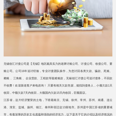
无锡创汇讨债公司是【无锡】地区颇具实力的老牌讨账公司、讨债公司、收债公司、要
账公司。公司16年追讨经验，专业讨债团队操作，为您讨回各类欠款、骗款、死账、
赖账 、三角账 、企业货款、工程款等疑难账款，无锡创汇讨债公司追讨债务，不回款
不收费！欢迎新老客户来电咨询！ 只要有相关欠款凭据，能找到债务人，小额欠款1天
收回，中额欠款7天内收回，大额国内欠款15天内收回，巨额面议。
江苏省，这片经济繁荣的土地，下辖着南京、无锡、徐州、常州、苏州、南通、连云
港、淮安、盐城、扬州、镇江、泰州和宿迁这13座地市。苏州是中国江苏省的重要城
市，有着深厚的历史文化底蕴和强劲的经济实力，以下是关于它的介绍以及经济情况的