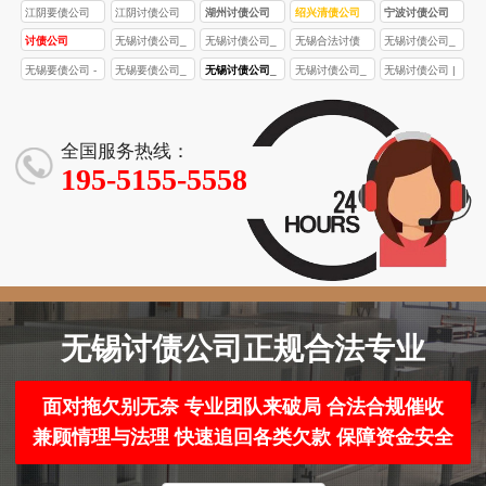
江阴要债公司
江阴讨债公司
湖州讨债公司
绍兴清债公司
宁波讨债公司
讨债公司
无锡讨债公司_
无锡讨债公司_
无锡合法讨债
无锡讨债公司_
无锡合法要债_
无锡合法要债_
公司_个人 / 企
合法专业追债
无锡要债公司 -
无锡要债公司_
无锡讨债公司_
无锡讨债公司_
无锡讨债公司 |
专业债务催收_
企业 / 个人债务
业欠款催收_无
服务_无锡要债
无锡合法讨债 /
合法高效债务
无锡合法要债
无锡合法要债
无锡合法要债
无锡企业 / 个人
追讨_成功率
锡债务追讨高
/ 债务回收 / 工
债务催收机构
催收_无锡专业
服务_本地专业
公司_本地 10
机构 | 无锡债务
欠款回收「高
95%+【本地正
效回款
程款催收机构
「高效回款・
讨债机构【实
债务催收机构
年债务催收专
追讨服务 - 高效
全国服务热线：
效合规」
规机构】
本地团队」
力回款】
「成功率
家「高效回
回款 0 风险
195-5155-5558
95%+」
款」
无锡讨债公司正规合法专业
面对拖欠别无奈 专业团队来破局 合法合规催收
兼顾情理与法理 快速追回各类欠款 保障资金安全