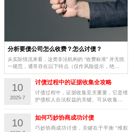
分析要债公司怎么收费？怎么讨债？
从实际情况来看，这类非法机构的 “收费标准” 并无统
一规范，通常存在以下特点（仅作风险提示，绝非推
荐）：按比例收费：常见比例为收回债务金额的
20%-50%，债务难度越大（如债务人失联、无财
讨债过程中的证据收集全攻略
10
产），…
讨债过程中，证据收集至关重要，它是维
2025-7
护债权人合法权益的关键。可从收集债权
凭证、固定交易记录、留存沟通记录等方
面入手，具体攻略如下：收集债权凭证：
如何巧妙协商成功讨债
10
借条、借款合同或还款协议等是最直接的
债权凭…
巧妙协商成功讨债，关键在于平衡 “维权