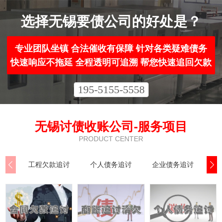
选择无锡要债公司的好处是？
专业团队坐镇 合法催收有保障 针对各类疑难债务
快速响应不拖延 全程透明可追溯 帮您快速追回欠款
195-5155-5558
无锡讨债收账公司-服务项目
PRODUCT CENTER
工程欠款追讨
个人债务追讨
企业债务追讨
民