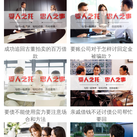
成功追回古董拍卖的百万借
要账公司对于怎样讨回定金
款
被骗款？
要债不能使用蛮力要注意场
亲戚借钱不还讨债公司帮忙
合和方法
要回