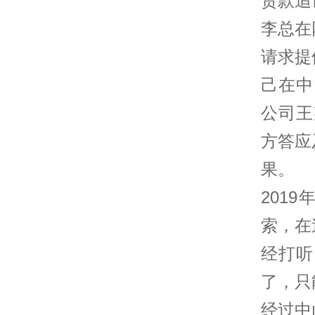
货款追
李总在
请求提
己在中
公司王
方答应
果。
201
索，在
经打听
了，只
经过
中