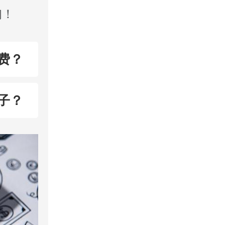
询！
费？
子？