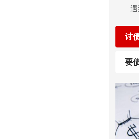
遇
讨
要