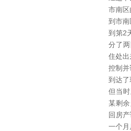
市南区
到市南
到第2
分了两
住处出
控制并
到达了
但当时
某剩余
回房产
一个月