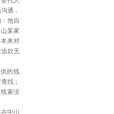
，委托人
话沟通，
的：他自
中山某家
，本来对
次追款无
提供的线
行查找；
，线索没
某在中山