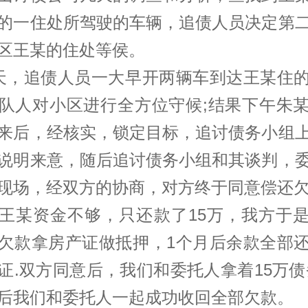
的一住处所驾驶的车辆，追债人员决定第
区王某的住处等侯。
天，追债人员一大早开两辆车到达王某住
队人对小区进行全方位守候;结果下午朱
来后，经核实，锁定目标，追讨债务小组
说明来意，随后追讨债务小组和其谈判，
现场，经双方的协商，对方终于同意偿还
王某资金不够，只还款了15万，我方于
欠款拿房产证做抵押，1个月后余款全部
证.双方同意后，我们和委托人拿着15万债
后我们和委托人一起成功收回全部欠款。