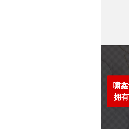
啸鑫
拥有