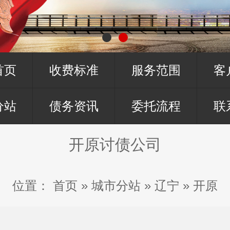
首页
收费标准
服务范围
客
分站
债务资讯
委托流程
联
开原讨债公司
位置：
首页
»
城市分站
»
辽宁
»
开原