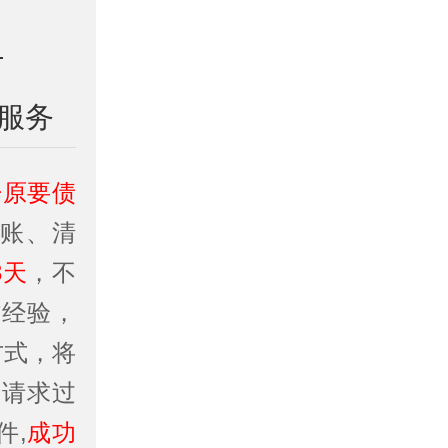
服务
开原要债
账、清
3天
，不
作经验，
方式，将
务请求过
件,
成功