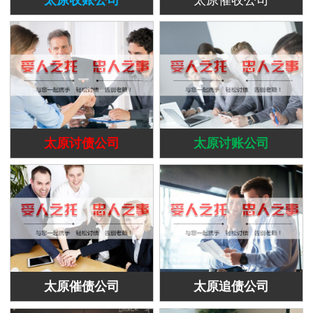
太原讨债公司
太原讨账公司
太原催债公司
太原追债公司