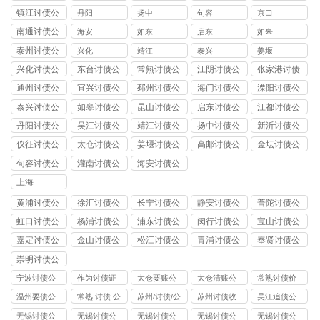
司
镇江讨债公
丹阳
扬中
句容
京口
司
南通讨债公
海安
如东
启东
如皋
司
泰州讨债公
兴化
靖江
泰兴
姜堰
司
兴化讨债公
东台讨债公
常熟讨债公
江阴讨债公
张家港讨债
司
司
司
司
公司
通州讨债公
宜兴讨债公
邳州讨债公
海门讨债公
溧阳讨债公
司
司
司
司
司
泰兴讨债公
如皋讨债公
昆山讨债公
启东讨债公
江都讨债公
司
司
司
司
司
丹阳讨债公
吴江讨债公
靖江讨债公
扬中讨债公
新沂讨债公
司
司
司
司
司
仪征讨债公
太仓讨债公
姜堰讨债公
高邮讨债公
金坛讨债公
司
司
司
司
司
句容讨债公
灌南讨债公
海安讨债公
司
司
司
上海
黄浦讨债公
徐汇讨债公
长宁讨债公
静安讨债公
普陀讨债公
司
司
司
司
司
虹口讨债公
杨浦讨债公
浦东讨债公
闵行讨债公
宝山讨债公
司
司
司
司
司
嘉定讨债公
金山讨债公
松江讨债公
青浦讨债公
奉贤讨债公
司
司
司
司
司
崇明讨债公
司
宁波讨债公
作为讨债证
太仓要账公
太仓清账公
常熟讨债价
司
据
司
司
格
温州要债公
常熟.讨债.公
苏州/讨债/公
苏州讨债收
吴江追债公
司
司
司
费
司
无锡讨债公
无锡讨债公
无锡讨债公
无锡讨债公
无锡讨债公