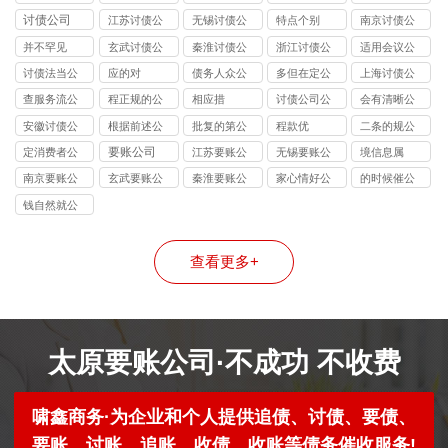
司的法律风
司能处理的
司收费标准
司应对恶意
司与律师事
讨债公司
江苏讨债公
无锡讨债公
特点个别
南京讨债公
险提示：债
债务类型：
揭秘：
逃债的 3 种
务所的区
司
司
司
并不罕见
玄武讨债公
秦淮讨债公
浙江讨债公
适用会议公
权人需警惕
个人债、企
10%-40% 抽
合法手段详
别：债务追
司
司
司
司
讨债法当公
应的对
债务人众公
多但在定公
上海讨债公
的连带责任
业债、特殊
成背后的逻
解
讨该选哪类
司
司
司
司
债全覆盖
辑
机构？
查服务流公
程正规的公
相应措
讨债公司公
会有清晰公
司
司
司
司
安徽讨债公
根据前述公
批复的第公
程款优
二条的规公
司
司
司
司
要账公司
定消费者公
江苏要账公
无锡要账公
境信息属
司
司
司
南京要账公
玄武要账公
秦淮要账公
家心情好公
的时候催公
司
司
司
司
司
钱自然就公
司
查看更多+
太原要账公司·不成功 不收费
啸鑫商务·为企业和个人提供追债、讨债、要债、
要账、讨账、追账、收债、收账等债务催收服务!