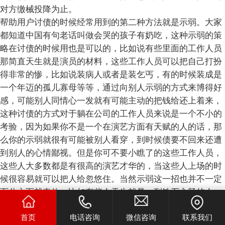
对方缴械投降为止。
帮助用户讨债的时候经常用到的第二种方法就是示弱。大家
都知道中国有句老话叫做会哭的孩子有奶吃，这种示弱的策
略在讨债的时候用也是可以的，比如说有些里面的工作人员
那简直天生就是演员的材料，这些工作人员可以把自己打扮
得非常的惨，比如说装病人或者是装乞丐，有的时候装成是
一个年迈的孤儿寡母等等，通过向别人示弱的方式来博得好
感，可能别人同情心一发就有可能主动的把钱给还上着来，
这种讨债的方式对于躺在公司的工作人员来说是一个不小的
考验，因为如果你不是一个在演艺方面有天赋的人的话，那
么你的示弱就很有可能被别人看穿，到时候债要不回来还遭
到别人的心情鄙视。但是你可不要小瞧了的这些工作人员，
这些人大多数都是有很高的演艺才华的，当这些人上场的时
候很容易就可以把人给忽悠住。当然示弱这一招也并不一定
百分之百就奏效，比如有些人天生就是一副铁石心肠的人，
你说你惨人家还说我比你更惨，遇到这种人示弱是没有多少
首页
电话咨询
微信咨询
联系我们
实际的意义。