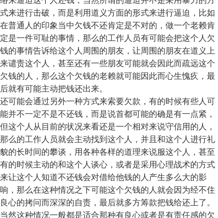
络来逼迫这个人还钱，当然所谓的逼迫并不是采用暴力的方
式来进行击破，而是利用道义方面的形式来进行逼迫，比如
在普通人的印象当中欠钱不还肯定是不对的，做一个老赖肯
定是一件可耻的事情，那么的工作人员有可能会把这个人欠
钱的事情告诉给这个人周围的朋友，让周围的朋友在道义上
来谴责这个人，甚至还有一些朋友可能就会因此而疏远这个
欠钱的人，那么这个欠钱的老赖就可能因此而心生愧疚，最
后就有可能主动把钱还出来。
还可能会通过另外一种方式来索要欠款，有的时候有些人可
能并不一定不是不还钱，而是说首都可能的确是有一点紧，
但这个人从目前的状况来看还是一个相对来说守信用的人，
那么的工作人员就会主动找到这个人，并且和这个人进行礼
貌的长时间的攀谈，用各种各样的道理来说服这个人，甚至
有的时候主动的和这个人谈心，或者是采用心理战术的方式
来让这个人知道不还钱会对借给他钱的人产生多么大的影
响，那么在这种情况之下可能这个欠钱的人就会因为经不住
良心的拷问而深深的自责，最后就多方筹款把钱给还上了。
当然这种情况一般都是适合那种有良心或者是有责任感的欠