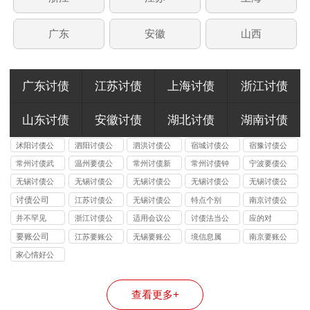
广东
安徽
山西
广东讨债
江苏讨债
上海讨债
浙江讨债
山东讨债
安徽讨债
湖北讨债
湖南讨债
沭阳讨债公
泗阳讨债公
泗洪讨债公
宿城讨债公
宿豫讨债公
司
司
司
司
司
常州讨债武
温州要债公
常州讨债新
常州讨债钟
宁波要债公
进公司
司
北公司
楼公司
司
无锡讨债公
无锡讨债公
无锡讨债公
无锡讨债公
无锡讨债公
司的法律风
司能处理的
司收费标准
司应对恶意
司与律师事
讨债公司
江苏讨债公
无锡讨债公
特点个别
南京讨债公
险提示：债
债务类型：
揭秘：
逃债的 3 种
务所的区
司
司
司
并不罕见
浙江讨债公
适用会议公
讨债法当公
应的对
权人需警惕
个人债、企
10%-40% 抽
合法手段详
别：债务追
司
司
司
要账公司
江苏要账公
无锡要账公
境信息属
南京要账公
的连带责任
业债、特殊
成背后的逻
解
讨该选哪类
司
司
司
债全覆盖
辑
机构？
家心情好公
司
查看更多+