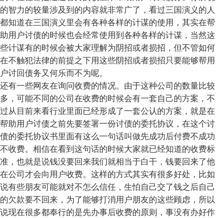
的智力的较量涉及到的内容就非常广了，看过三国演义的人
都知道在三国演义里会有各种各样的计谋的使用，其实在帮
助用户讨债的时候也会经常使用到各种各样的计谋，当然这
些计谋有的时候会被大家理解为阴招或者损招，但不管如何
在不触犯法律的前提之下用这些阴招或者损招只要能够帮用
户讨回债务又何乐而不为呢。
还有一些网友在询问收费的情况。由于这种公司的数量比较
多，可能不同的公司在收费的时候会有一套自己的方案，不
过从目前来看行业里面已经形成了一套公认的方案，就是在
帮助用户讨债之前先要签署一份讨债的委托协议，在这个讨
债的委托协议书里面有这么一句话叫做先成功后付费不成功
不收费。相信在看到这句话的时候大家就已经知道的收费标
准，也就是说钱没要回来我们就相当于白干，钱要回来了他
在公司才会向用户收费。这样的方式其实有很多好处，比如
说有些朋友可能就对不怎么信任，生怕自己交了钱之后自己
的欠款要不回来，为了能够打消用户朋友的这些顾虑，所以
说现在很多都奉行的是先办事后收费的原则，事没有办好作