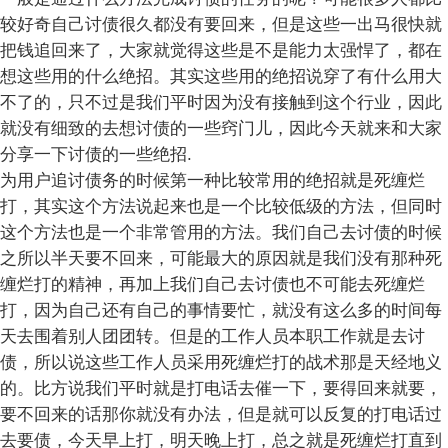
较好奇自己讨债很久都没有要回来，但是这些一出马很快就
把钱追回来了，大家就觉得这些是不是能力太强悍了，都在
想这些用的什么绝招。其实这些用的绝招说穿了有什么用大
不了的，只不过是我们平时因为没有接触到这个行业，因此
就没有细致的去想讨债的一些窍门儿，因此今天就来和大家
分享一下讨债的一些绝招.
为用户追讨债务的时候第一种比较常用的绝招就是死缠烂
打，其实这个方法说起来也是一个比较低级的方法，但同时
这个方法也是一个非常管用的方法。我们自己去讨债的时候
之所以半天要不回来，可能最大的原因就是我们没有那种死
缠烂打的精神，再加上我们自己去讨债也不可能去死缠烂
打，因为自己还有自己的事情要忙，就没有这么多的时间每
天去围着别人团团转。但是的工作人员本职工作就是去讨
债，所以说这些工作人员采用死缠烂打的战术那是天经地义
的。比方说我们平时就是打电话去催一下，要得回来就要，
要不回来的话那你就没有办法，但是就可以反复的打电话过
去要债，今天早上打，明天晚上打，总之就是死缠烂打直到