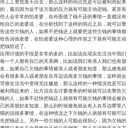
停工工资也发不出去，那么这样的弱点也是可以被利用起来
的，最后因为迫于这方面的压力就有可能主动还钱。甚至有
些人会非常的怕老婆，在外面借了钱不还的事情一直都没有
给自己的老婆说，在分析找到了这样的弱点之后，就可以警
告这些欠钱的人，如果不把钱还上就要把这些欠钱的事情都
给告诉他老婆，在怕老婆这种心理的作祟之下就有可能主动
把钱给还了。
应用讨债的手段是非常的多的，比如说在现实生活当中我们
每一个人都有自己的关系网，比如说我们有亲人我们也有朋
友，如果自己欠钱的事情被亲人或者朋友知道，那么难免就
会有很多亲人或者朋友在耳边说很多欠钱的事情，这样就会
导致生活当中变得无比尴尬，那么这样的一种情况也是可以
被利用起来的，比方说在去讨要债务的时候就可以先警告欠
钱的人，如果不赶快把钱还上就很有可能欠钱的事情会被自
己的亲朋好友知道，那么到时候难免就会有人在耳边啰里八
嗦的说很多事情，在这种情况之下欠钱的人就很有可能可以
先把钱还上。另外一些欠钱的人可能会很担心，因为欠钱的