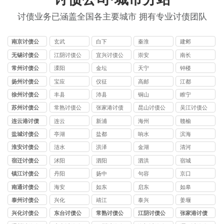
讨债业务已涵盖全国各主要城市 拥有专业讨债团队
南京讨债公
玄武
白下
秦淮
建邺
司
无锡讨债公
江阴讨债公
宜兴讨债公
崇安
南长
司
司
司
常州讨债公
溧阳
金坛
天宁
钟楼
司
扬州讨债公
宝应
仪征
高邮
江都
司
徐州讨债公
丰县
沛县
铜山
睢宁
司
苏州讨债公
常熟讨债公
张家港讨债
昆山讨债公
吴江讨债公
司
司
公司
司
司
连云港讨债
连云
新浦
海州
赣榆
公司
盐城讨债公
亭湖
盐都
响水
滨海
司
淮安讨债公
涟水
洪泽
金湖
清河
司
宿迁讨债公
沭阳
泗阳
泗洪
宿城
司
镇江讨债公
丹阳
扬中
句容
京口
司
南通讨债公
海安
如东
启东
如皋
司
泰州讨债公
兴化
靖江
泰兴
姜堰
司
兴化讨债公
东台讨债公
常熟讨债公
江阴讨债公
张家港讨债
司
司
司
司
公司