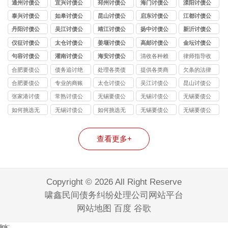
通州讨债公
宜兴讨债公
邳州讨债公
海门讨债公
溧阳讨债公
司
司
司
司
司
泰兴讨债公
如皋讨债公
昆山讨债公
启东讨债公
江都讨债公
司
司
司
司
司
丹阳讨债公
吴江讨债公
靖江讨债公
扬中讨债公
新沂讨债公
司
司
司
司
司
仪征讨债公
太仓讨债公
姜堰讨债公
高邮讨债公
金坛讨债公
司
司
司
司
司
句容讨债公
灌南讨债公
海安讨债公
清收各种赖
律师指导收
司
司
司
债
账
合肥要债公
债务追讨绝
处理各类债
提供各类商
欠条的法律
司
不违法
务纠纷
账
效力
合肥要债公
专业的商账
太仓讨债公
吴江讨债公
昆山讨债公
司
追收师
司
司
司
张家港讨债
常熟讨债公
无锡要债公
无锡讨债公
无锡要债公
公司
司
司 - 无锡合
司 - 合法高
司_无锡合法
如何挑选无
无锡讨债公
如何挑选无
无锡要债公
无锡要债公
法讨债 / 债
效债务追讨
债务追讨_个
锡讨债公
司 - 专业合
锡要债公
司 6 大核心
司 - 无锡合
务催收机构
｜无锡本地
人 / 企业工
司？掌握这
法债务催收
司？（实用
优势，让回
法讨债 / 债
查看更多+
「高效回
要债公司 -
程款催收_不
5 点不踩坑
机构 | 无锡
指南 + 间接
款更有保障
务催收机构
款・本地团
不成功不收
成功不收费
要债公司高
引流）
「本地团队
队」
费
效回款解决
快速回款」
方案
Copyright © 2026 All Right Reserve
啸鑫民间债务纠纷处理公司网站平台
网站地图
百度
谷歌
link: